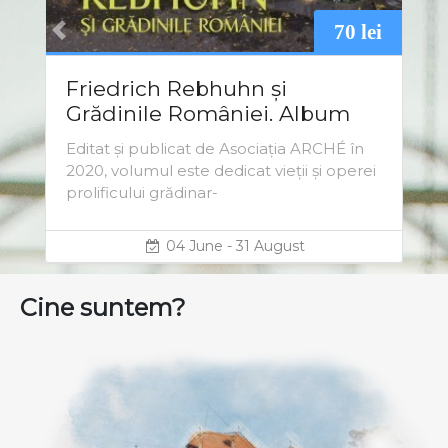
70 lei
labels.previous
labels.
Friedrich Rebhuhn și
Grădinile României. Album
de specialist
Editat și publicat de Asociația ARCHÉ în
2020, volumul este dedicat vieții și operei
prolificului grădinar-
04 June - 31 August
Cine suntem?